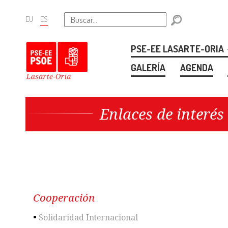
Ir
EU
ES
al
índice
PSE-EE LASARTE-ORIA
principal
de
GALERÍA
AGENDA
contenidos
Ir
Enlaces de interés
al
subíndice
de
contenidos
Ir
a
Cooperación
los
•
Solidaridad Internacional
contenidos