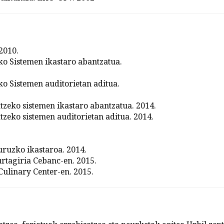
2010.
o Sistemen ikastaro abantzatua.
o Sistemen auditorietan aditua.
eko sistemen ikastaro abantzatua. 2014.
eko sistemen auditorietan aditua. 2014.
uruzko ikastaroa. 2014.
tagiria Cebanc-en. 2015.
ulinary Center-en. 2015.