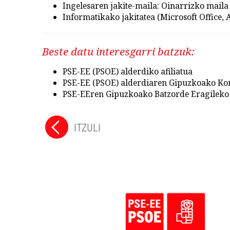
Ingelesaren jakite-maila: Oinarrizko maila
Informatikako jakitatea (Microsoft Office, A
Beste datu interesgarri batzuk:
PSE-EE (PSOE) alderdiko afiliatua
PSE-EE (PSOE) alderdiaren Gipuzkoako Kom
PSE-EEren Gipuzkoako Batzorde Eragileko
ITZULI