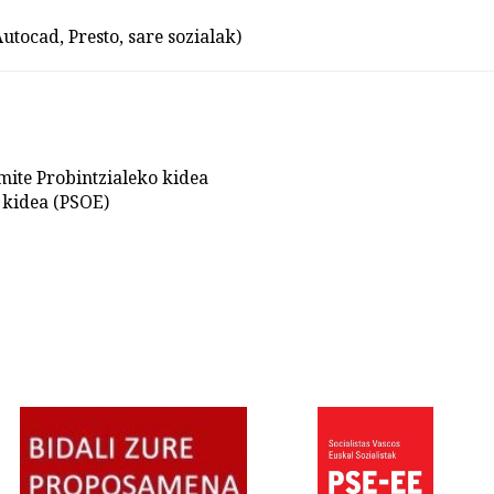
utocad, Presto, sare sozialak)
ite Probintzialeko kidea
 kidea (PSOE)