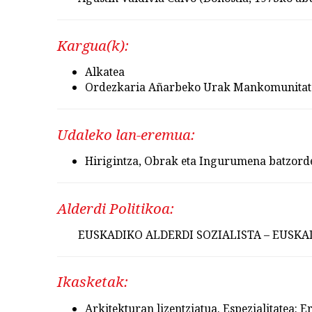
Kargua(k):
Alkatea
Ordezkaria Añarbeko Urak Mankomunitat
Udaleko lan-eremua:
Hirigintza, Obrak eta Ingurumena batzord
Alderdi Politikoa:
EUSKADIKO ALDERDI SOZIALISTA – EUSKA
Ikasketak:
Arkitekturan lizentziatua. Espezialitatea: 