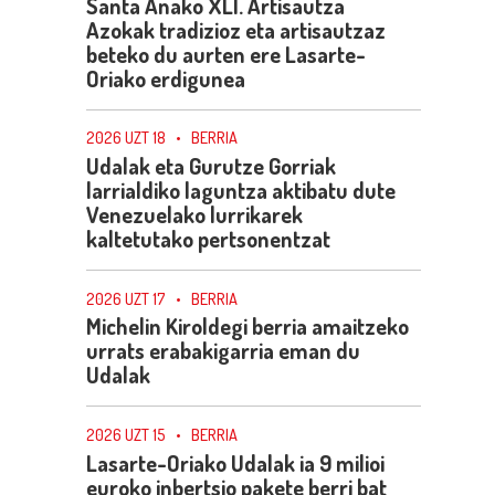
Santa Anako XLI. Artisautza
Azokak tradizioz eta artisautzaz
beteko du aurten ere Lasarte-
Oriako erdigunea
2026 UZT 18
•
BERRIA
Udalak eta Gurutze Gorriak
larrialdiko laguntza aktibatu dute
Venezuelako lurrikarek
kaltetutako pertsonentzat
2026 UZT 17
•
BERRIA
Michelin Kiroldegi berria amaitzeko
urrats erabakigarria eman du
Udalak
2026 UZT 15
•
BERRIA
Lasarte-Oriako Udalak ia 9 milioi
euroko inbertsio pakete berri bat