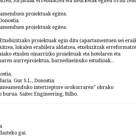
tzea, forjatuak errebisatzea eta neurketak egitea Urbil zen
ipamenduen proiektuak egitea.
Donostia.
ipamenduen proiektuak egitea.
.
Etxebizitzako proiektuak egin ditu (apartamentuen sei erai
kitzea, lokalen erabilera aldatzea, etxebizitzak erreformatze
isiako etxolen oinarrizko proiektuak eta hotelaren eta
tuaren aurreproiektua, barnediseinuko estudioak…
ostia.
ria. Gur S.L., Donostia.
 saneamenduko intertzeptore orokorraren” obrako
 burua. Saitec Engineering, Bilbo.
a
idazteko gai