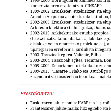
1999-2000. Hormigoiaren kalitatea kontrola
komertzialaren eraikuntzan. CINSAEP.
1999-2002. Eraisketen, etxebizitzen eta ek
Amadeo Aizpurua arkitekturako estudioa, 
2002-2005. Eraisketen, etxebizitzen eta ek
Arkites arkitektura eta hirigintza, Donostia
2002-2015. Arkitekturako estudio propioa. 
eta etxebizitza familiabakarra, lokalak ego
aisiako etxolen oinarrizko proiektuak...), a
upategiaren erreforma, jarduketa integra
2003. Tasazioak egitea. Valtenic, Bilbo.
2003-2004. Tasazioak egitea. Tecnitasa, Don
2005-2009. Departamentu teknikoko zuzenda
2009-2013. “Lasarte-Oriako eta Usurbilgo
zuzendaritzari asistentzia teknikoa emateko
Prestakuntza:
Euskararen jakite-maila: HABEren 1. profil
Frantsesaren jakite-maila: hitz egiteko eta 