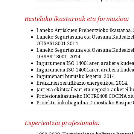
Bestelako ikastaroak eta formazioa:
Laneko Arriskuen Prebentzioko ikastaroa. 
Laneko Segurtasuna eta Osasuna Kudeatzek
OHSAS18001 2014
Laneko Segurtasuna eta Osasuna Kudeatzek
OHSAS 18001. 2014.
Ingurumena ISO 14001aren arabera kudeatz
Ingurumena ISO 14001aren arabera kudeatz
Ingumenari buruzko legeria. 2014.
Eraikinen zertifikazio energetikoa. 2014.
Jarrera ekintzaileari eta negozio-aukerei b
Profesionaltasuneko HOTR0408 COCINA ziur
Proiektu-inkubagailua Donostiako Basque C
Esperientzia profesionala: