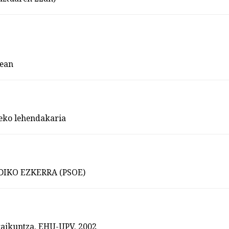
ean
eko lehendakaria
DIKO EZKERRA (PSOE)
Eraikuntza. EHU-UPV. 2002