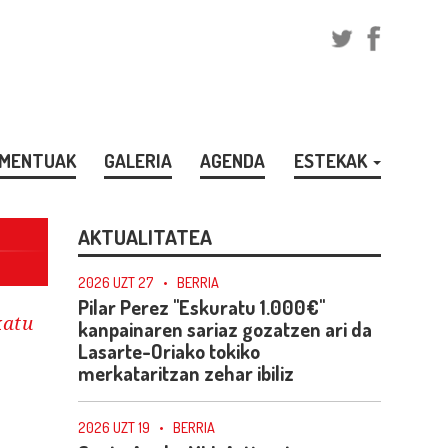
MENTUAK
GALERIA
AGENDA
ESTEKAK
AKTUALITATEA
2026 UZT 27
•
BERRIA
Pilar Perez "Eskuratu 1.000€"
atu
kanpainaren sariaz gozatzen ari da
Lasarte-Oriako tokiko
merkataritzan zehar ibiliz
2026 UZT 19
•
BERRIA