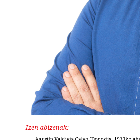
Izen-abizenak:
Agustín Valdivia Calvo (Donostia, 1973ko ab